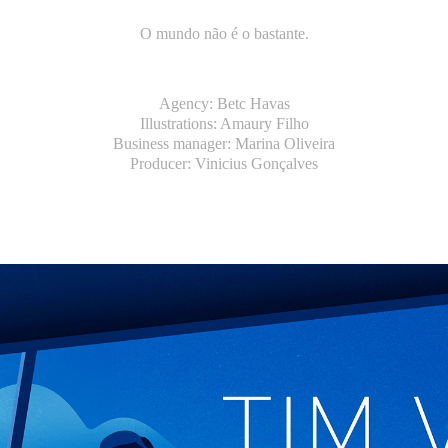
O mundo não é o bastante.
Agency:
Betc Havas
Illustrations:
Amaury Filho
Business manager:
Marina Oliveira
Producer:
Vinicius Gonçalves