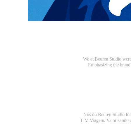
We at
Beuren Studio
were 
Emphasizing the brand's
Nós do Beuren Studio fom
TIM Viagem. V
alorizando 